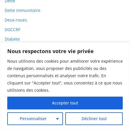
Dette
Dette immunitaire
Deux-roues
DGCCRF
Diabète
Diagnostic
Nous respectons votre vie privée
Didier Raoult
Nous utilisons des cookies pour améliorer votre expérience
Diététique
de navigation, vous proposer des publicités ou des
contenus personnalisés et analyser notre trafic. En
Diffamation
cliquant sur "Accepter tout", vous consentez à ce que nous
Dignité
utilisions des cookies.
Diplomatie
Accepter tout
Dispositifs médicaux
Dlct
Personnaliser
Décliner tout
Doctolib