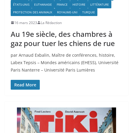
ÉTATS-UNIS
EUTHANASIE
FRANCE
HISTOIRE
LITTÉRATURE
PROTECTION DES ANIMAUX
ROYAUME-UNI
TURQUIE
16 mars 2023
La Rédaction
Au 19e siècle, des chambres à
gaz pour tuer les chiens de rue
par Arnaud Exbalin, Maître de conférences, histoire,
Labex Tepsis – Mondes américains (EHESS), Université
Paris Nanterre – Université Paris Lumières
Read More