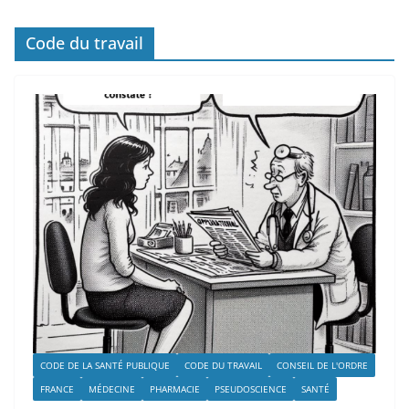
Code du travail
CODE DE LA SANTÉ PUBLIQUE
CODE DU TRAVAIL
CONSEIL DE L'ORDRE
FRANCE
MÉDECINE
PHARMACIE
PSEUDOSCIENCE
SANTÉ