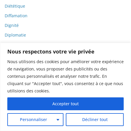
Diététique
Diffamation
Dignité
Diplomatie
Dispositifs médicaux
Nous respectons votre vie privée
Dlct
Nous utilisons des cookies pour améliorer votre expérience
Doctolib
de navigation, vous proposer des publicités ou des
Documentaire
contenus personnalisés et analyser notre trafic. En
DODGE
cliquant sur "Accepter tout", vous consentez à ce que nous
utilisions des cookies.
Donald Trump
Dons
Accepter tout
Doxxing
Personnaliser
Décliner tout
Droit