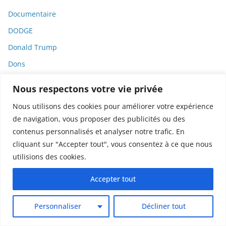
Documentaire
DODGE
Donald Trump
Dons
Doxxing
Nous respectons votre vie privée
Droit
Nous utilisons des cookies pour améliorer votre expérience
Droit de la consommation
de navigation, vous proposer des publicités ou des
Droit de la presse
contenus personnalisés et analyser notre trafic. En
cliquant sur "Accepter tout", vous consentez à ce que nous
Droit de la santé
utilisions des cookies.
Droit du travail
Accepter tout
Droit international
Droit pénal
Personnaliser
Décliner tout
Droits des animaux