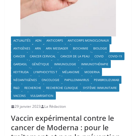
ACTUALITÉS
ADN
ANTICORPS
ANTICORPS MONOCLONAUX
ANTIGÈNES
ARN
ARN MESSAGER
BIOCHIMIE
BIOLOGIE
CANCER
CANCER CERVICAL
CANCER DE LA PEAU
COVID
COVID-19
GARDASIL
GÉNÉTIQUE
IMMUNOLOGIE
IMMUNOTHÉRAPIE
KEYTRUDA
LYMPHOCYTES T
MÉLANOME
MODERNA
NÉOANTIGÈNES
ONCOLOGIE
PAPILLOMAVIRUS
PEMBROLIZUMAB
R&D
RECHERCHE
RECHERCHE CLINIQUE
SYSTÈME IMMUNITAIRE
VACCINS
VULGARISATION
29 janvier 2023
La Rédaction
Vaccin expérimental contre le
cancer de Moderna : pour le