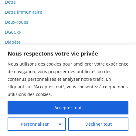
Dette
Dette immunitaire
Deux-roues
DGCCRF
Diabète
Diagnostic
Nous respectons votre vie privée
Didier Raoult
Nous utilisons des cookies pour améliorer votre expérience
de navigation, vous proposer des publicités ou des
Diététique
contenus personnalisés et analyser notre trafic. En
Diffamation
cliquant sur "Accepter tout", vous consentez à ce que nous
Dignité
utilisions des cookies.
Diplomatie
Accepter tout
Dispositifs médicaux
Dlct
Personnaliser
Décliner tout
Doctolib