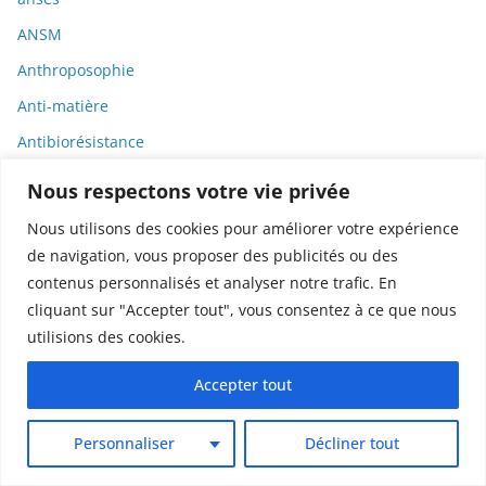
ANSM
Anthroposophie
Anti-matière
Antibiorésistance
Antibiotiques
Nous respectons votre vie privée
Anticorps
Nous utilisons des cookies pour améliorer votre expérience
Anticorps monoclonaux
de navigation, vous proposer des publicités ou des
contenus personnalisés et analyser notre trafic. En
antidépresseurs
cliquant sur "Accepter tout", vous consentez à ce que nous
Antigènes
utilisions des cookies.
Antisémitisme
Accepter tout
Antivax
Antiviraux
Personnaliser
Décliner tout
Apnée