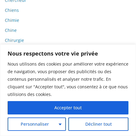
Chercheur
Chiens
Chimie
Chine
Chirurgie
Chlorure de vinyle
Nous respectons votre vie privée
Choléra
Nous utilisons des cookies pour améliorer votre expérience
Christian Perronne
de navigation, vous proposer des publicités ou des
contenus personnalisés et analyser notre trafic. En
Chronique
cliquant sur "Accepter tout", vous consentez à ce que nous
Chronobiologie
utilisions des cookies.
Cigarettes
Accepter tout
Cinéma
Circulation
Personnaliser
Décliner tout
Cité des Sciences et de l'Industrie