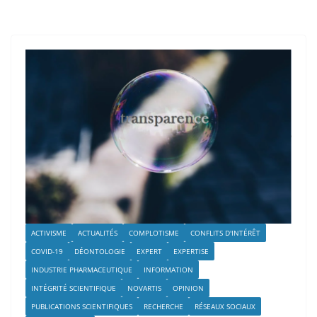
ACTIVISME
ACTUALITÉS
COMPLOTISME
CONFLITS D'INTÉRÊT
COVID-19
DÉONTOLOGIE
EXPERT
EXPERTISE
INDUSTRIE PHARMACEUTIQUE
INFORMATION
INTÉGRITÉ SCIENTIFIQUE
NOVARTIS
OPINION
PUBLICATIONS SCIENTIFIQUES
RECHERCHE
RÉSEAUX SOCIAUX