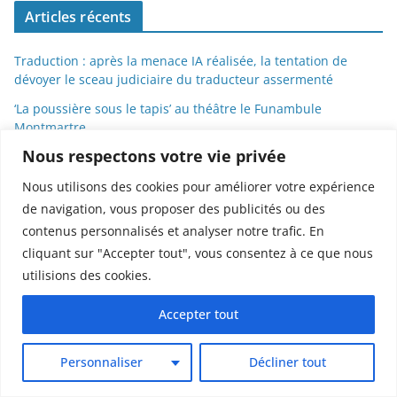
Articles récents
Traduction : après la menace IA réalisée, la tentation de
dévoyer le sceau judiciaire du traducteur assermenté
‘La poussière sous le tapis’ au théâtre le Funambule
Montmartre
Nous respectons votre vie privée
Recherche scientifique et relations public-privé : la Cour des
comptes pointe l’échec d’un système sans boussole
Nous utilisons des cookies pour améliorer votre expérience
‘L’amant’ de Harold Pinter, au théâtre le Funambule
de navigation, vous proposer des publicités ou des
Montmartre
contenus personnalisés et analyser notre trafic. En
Agents IA et autres chatbots: l’Autorité de la concurrence tire
cliquant sur "Accepter tout", vous consentez à ce que nous
la sonnette d’alarme avant qu’il ne soit trop tard
utilisions des cookies.
Accepter tout
Commentaires récents
Personnaliser
Décliner tout
Cinq journalistes de France Télévisions mis en retrait après
appel à voter pour le Nouveau Front Populaire pour s'opposer