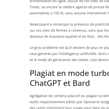
d’information en ligne. Aucun de ces sites ne 
Times, ou encore la célèbre agence de presse R
automatisés à 100 %, sans aucune intervention
NewsGuard a remarqué la présence de publicité
sur ces sites de fermes à contenus, sans que le
douteux de mauvaise qualité et en font… des fina
Le gros problème est qu’il devient de plus en plu
ceux générés par l’intelligence artificielle. Alor
et le mode de génération des textes, cela devie
Plagiat en mode turbo
ChatGPT et Bard
Agrégation de contenu poussif ou plagiat sural
outils respectivement édités par OpenAI et Google dans ce phéno
des outils interdisent leur usage pour faire du 