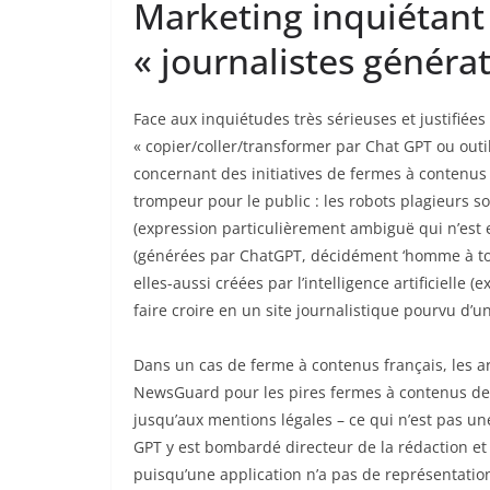
Marketing inquiétant
« journalistes générat
Face aux inquiétudes très sérieuses et justifié
« copier/coller/transformer par Chat GPT ou outi
concernant des initiatives de fermes à contenus
trompeur pour le public : les robots plagieurs s
(expression particulièrement ambiguë qui n’est en aucun cas explicite) v
(générées par ChatGPT, décidément ‘homme à tou
elles-aussi créées par l’intelligence artificielle (
faire croire en un site journalistique pourvu d’u
Dans un cas de ferme à contenus français, les ar
NewsGuard pour les pires fermes à contenus de m
jusqu’aux mentions légales – ce qui n’est pas une
GPT y est bombardé directeur de la rédaction et co-directeur de la publication, ce qui est à nouveau aberrant
puisqu’une application n’a pas de représentation