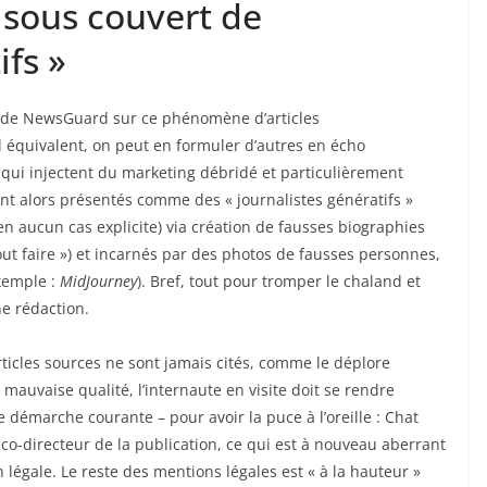
 sous couvert de
ifs »
es de NewsGuard sur ce phénomène d’articles
l équivalent, on peut en formuler d’autres en écho
 qui injectent du marketing débridé et particulièrement
ont alors présentés comme des « journalistes génératifs »
ia création de fausses biographies
t faire ») et incarnés par des photos de fausses personnes,
exemple :
MidJourney
). Bref, tout pour tromper le chaland et
ne rédaction.
ticles sources ne sont jamais cités, comme le déplore
auvaise qualité, l’internaute en visite doit se rendre
 démarche courante – pour avoir la puce à l’oreille : Chat
 légale. Le reste des mentions légales est « à la hauteur »