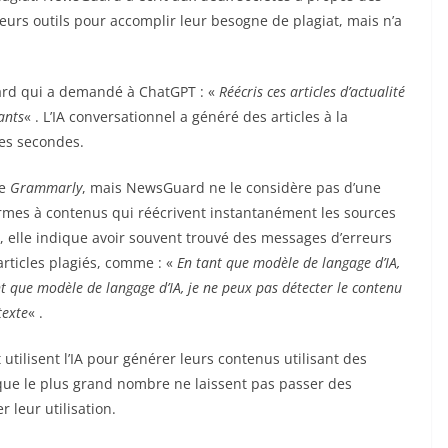
eurs outils pour accomplir leur besogne de plagiat, mais n’a
Un exemple est donné par un analyste NewsGuard qui a demandé à ChatGPT : «
Réécris ces articles d’actualité
ants
« . L’IA conversationnel a généré des articles à la
es secondes.
me
Grammarly
, mais NewsGuard ne le considère pas d’une
 fermes à contenus qui réécrivent instantanément les sources
 elle indique avoir souvent trouvé des messages d’erreurs
articles plagiés, comme : «
En tant que modèle de langage d’IA,
nt que modèle de langage d’IA, je ne peux pas détecter le contenu
texte
« .
 utilisent l’IA pour générer leurs contenus utilisant des
ue le plus grand nombre ne laissent pas passer des
 leur utilisation.