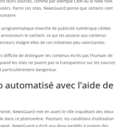
citent leurs sources, comme par exemple CNN ou le New York
euters. Parmi ces sites, NewsGuard pense que certains sont
 humaine.
 programmatique (marché de publicité numérique ciblée)
s annonceurs le sachent, ce qui les associe aux contenus
nceurs malgré elles de ces initiatives peu valorisantes.
s difficile de distinguer les contenus écrits pas l’humain de
s quand les sites ne jouent pas la transparence sur les sources
nt particulièrement dangereux.
 automatisé avec l’aide de
imenté, NewsGuard met en avant le rôle inquiétant des deux
mène. Pourtant, les conditions d’utilisation
plagiat. NewsGuard a écrit aux deux sociétés à propos des