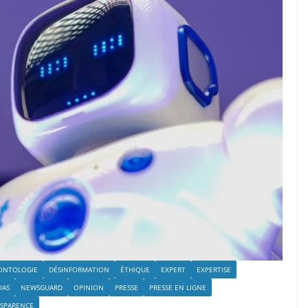
ONTOLOGIE
DÉSINFORMATION
ÉTHIQUE
EXPERT
EXPERTISE
IAS
NEWSGUARD
OPINION
PRESSE
PRESSE EN LIGNE
SPARENCE