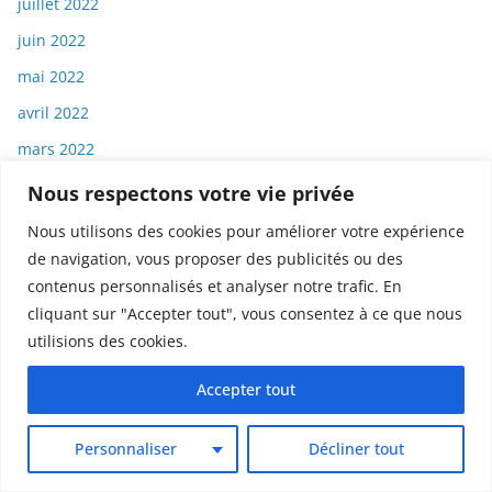
juillet 2022
juin 2022
mai 2022
avril 2022
mars 2022
février 2022
Nous respectons votre vie privée
janvier 2022
Nous utilisons des cookies pour améliorer votre expérience
décembre 2021
de navigation, vous proposer des publicités ou des
contenus personnalisés et analyser notre trafic. En
novembre 2021
cliquant sur "Accepter tout", vous consentez à ce que nous
octobre 2021
utilisions des cookies.
septembre 2021
Accepter tout
août 2021
juillet 2021
Personnaliser
Décliner tout
juin 2021