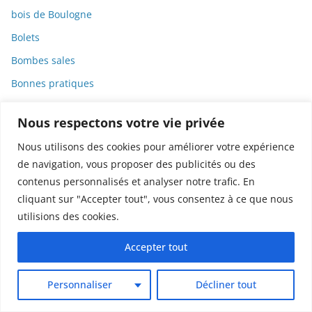
bois de Boulogne
Bolets
Bombes sales
Bonnes pratiques
Bonnes pratiques de publication
Nous respectons votre vie privée
bosons
Nous utilisons des cookies pour améliorer votre expérience
Botanique
de navigation, vous proposer des publicités ou des
Bourdons
contenus personnalisés et analyser notre trafic. En
Bourges
cliquant sur "Accepter tout", vous consentez à ce que nous
utilisions des cookies.
Bourse
Brevets
Accepter tout
Bronchiolite
Personnaliser
Décliner tout
Bureaucratie