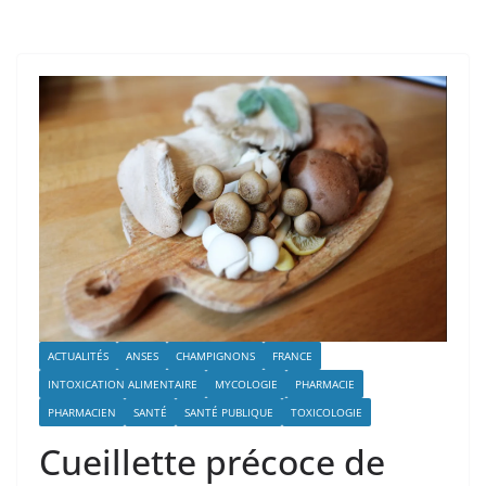
ACTUALITÉS
ANSES
CHAMPIGNONS
FRANCE
INTOXICATION ALIMENTAIRE
MYCOLOGIE
PHARMACIE
PHARMACIEN
SANTÉ
SANTÉ PUBLIQUE
TOXICOLOGIE
Cueillette précoce de