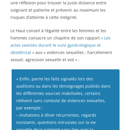
une réflexion pour trouver la juste distance entre
soignant et patiente et prévenir au maximum les
risques d’atteinte à cette intégrité.
Le Haut conseil à l’égalité entre les femmes et les
hommes consacre un chapitre de son rapport
« Les
actes sexistes durant le suivi gynécologique et
obstétrical »
aux « violences sexuelles : harcèlement
sexuel, agression sexuelle et viol » :
« Enfin, parmi les faits signalés lors des
auditions ou dans les témoignages publiés dans
les différentes sources mobilisées, certains
relèvent sans conteste de violences sexuelles,
par exemple :
– Invitations à dîner récurrentes, regards
insistants, questions intrusives sur la vie
sexuelle de la patiente sans lien avec la