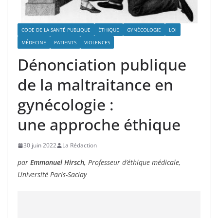
CODE DE LA SANTÉ PUBLIQUE
ÉTHIQUE
GYNÉCOLOGIE
LOI
MÉDECINE
PATIENTS
VIOLENCES
Dénonciation publique
de la maltraitance en
gynécologie :
une approche éthique
30 juin 2022
La Rédaction
par
Emmanuel Hirsch,
Professeur d’éthique médicale,
Université Paris-Saclay