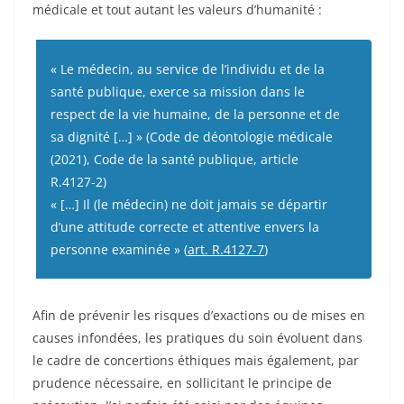
médicale et tout autant les valeurs d’humanité :
« Le médecin, au service de l’individu et de la
santé publique, exerce sa mission dans le
respect de la vie humaine, de la personne et de
sa dignité […] » (Code de déontologie médicale
(2021), Code de la santé publique, article
R.4127-2)
« […] Il (le médecin) ne doit jamais se départir
d’une attitude correcte et attentive envers la
personne examinée » (
art. R.4127-7
)
Afin de prévenir les risques d’exactions ou de mises en
causes infondées, les pratiques du soin évoluent dans
le cadre de concertions éthiques mais également, par
prudence nécessaire, en sollicitant le principe de