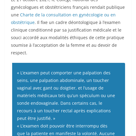
gynécologues et obstétriciens français rendait publique
une
Charte de la consultation en gynécologie ou en
obstétrique
. Il fixe un cadre déontologique à l’examen
clinique conditionné par sa justification médicale et le
souci accordé aux modalités éthiques de cette pratique
soumise à l’acceptation de la femme et au devoir de
respect.
« L’examen peut comporter une palpation des
seins, une palpation abdominale, un toucher
vaginal avec gant ou doigtier, et l’usage de
matériels médicaux tels qu’un spéculum ou une
sonde endovaginale. Dans certains cas, le
recours à un toucher rectal après explications
peut être justifié. »
« L’examen doit pouvoir être interrompu dès
que la patiente en manifeste la volonté. Aucune