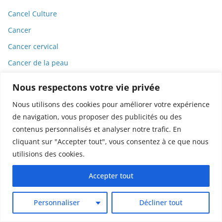
Cancel Culture
Cancer
Cancer cervical
Cancer de la peau
cancérologie
Nous respectons votre vie privée
Candida
Nous utilisons des cookies pour améliorer votre expérience
Candidémie
de navigation, vous proposer des publicités ou des
Candidose
contenus personnalisés et analyser notre trafic. En
cliquant sur "Accepter tout", vous consentez à ce que nous
CanSino Biologics
utilisions des cookies.
Capitalisme
Accepter tout
Capitole
Cardiologie
Personnaliser
Décliner tout
Carte de presse