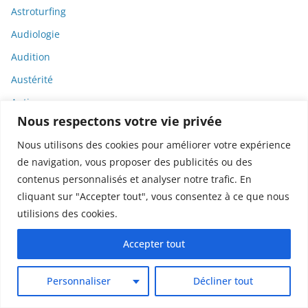
Astroturfing
Audiologie
Audition
Austérité
Autisme
Nous respectons votre vie privée
Automobile
Nous utilisons des cookies pour améliorer votre expérience
Autophagie
de navigation, vous proposer des publicités ou des
Autorités sanitaires
contenus personnalisés et analyser notre trafic. En
Autriche
cliquant sur "Accepter tout", vous consentez à ce que nous
utilisions des cookies.
Avatar
Axiété
Accepter tout
Bactéries
Personnaliser
Décliner tout
Bamlanivimab
Bandes dessinées