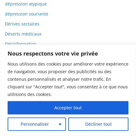
dépression atypique
dépression souriante
Dérives sectaires
Déserts médicaux
Désinformation
Nous respectons votre vie privée
Dessin
Nous utilisons des cookies pour améliorer votre expérience
Dessins animés
de navigation, vous proposer des publicités ou des
Déterminisme
contenus personnalisés et analyser notre trafic. En
Detox
cliquant sur "Accepter tout", vous consentez à ce que nous
Dette
utilisions des cookies.
Dette immunitaire
Accepter tout
Deux-roues
Personnaliser
Décliner tout
DGCCRF
Diabète