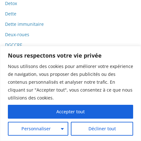
Detox
Dette
Dette immunitaire
Deux-roues
DGCCRF
Nous respectons votre vie privée
Diabète
Diagnostic
Nous utilisons des cookies pour améliorer votre expérience
de navigation, vous proposer des publicités ou des
Didier Raoult
contenus personnalisés et analyser notre trafic. En
Diététique
cliquant sur "Accepter tout", vous consentez à ce que nous
Diffamation
utilisions des cookies.
Dignité
Accepter tout
Diplomatie
Dispositifs médicaux
Personnaliser
Décliner tout
Dlct