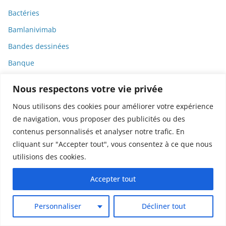
Bactéries
Bamlanivimab
Bandes dessinées
Banque
Banque de France
Nous respectons votre vie privée
BD
Nous utilisons des cookies pour améliorer votre expérience
Biais
de navigation, vous proposer des publicités ou des
Biais cognitifs
contenus personnalisés et analyser notre trafic. En
cliquant sur "Accepter tout", vous consentez à ce que nous
Bibliographie
utilisions des cookies.
Biélorussie
Accepter tout
Bien-être
Bien-être animal
Personnaliser
Décliner tout
Big bang