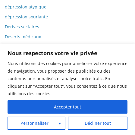
dépression atypique
dépression souriante
Dérives sectaires
Déserts médicaux
Désinformation
Nous respectons votre vie privée
Dessin
Nous utilisons des cookies pour améliorer votre expérience
Dessins animés
de navigation, vous proposer des publicités ou des
Déterminisme
contenus personnalisés et analyser notre trafic. En
cliquant sur "Accepter tout", vous consentez à ce que nous
Detox
utilisions des cookies.
Dette
Dette immunitaire
Accepter tout
Deux-roues
Personnaliser
Décliner tout
DGCCRF