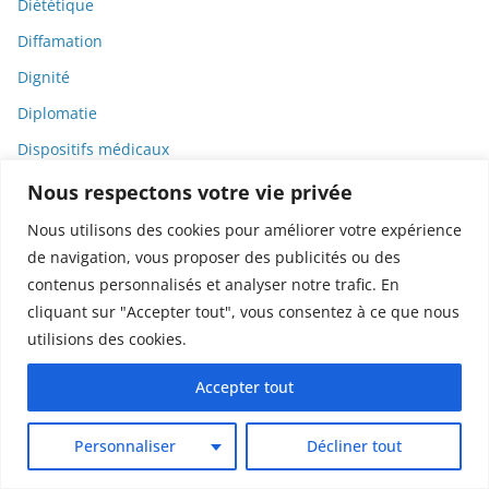
Diététique
Diffamation
Dignité
Diplomatie
Dispositifs médicaux
Dlct
Nous respectons votre vie privée
Doctolib
Nous utilisons des cookies pour améliorer votre expérience
de navigation, vous proposer des publicités ou des
Documentaire
contenus personnalisés et analyser notre trafic. En
DODGE
cliquant sur "Accepter tout", vous consentez à ce que nous
Donald Trump
utilisions des cookies.
Dons
Accepter tout
Doxxing
Droit
Personnaliser
Décliner tout
Droit de la consommation