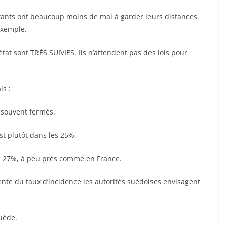
bitants ont beaucoup moins de mal à garder leurs distances
exemple.
tat sont TRÈS SUIVIES. Ils n’attendent pas des lois pour
is :
é souvent fermés,
est plutôt dans les 25%,
 de 27%, à peu près comme en France.
nte du taux d’incidence les autorités suédoises envisagent
Suède.