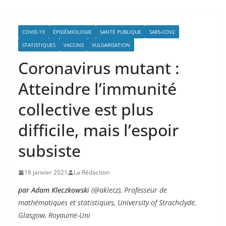
COVID-19
ÉPIDÉMIOLOGIE
SANTÉ PUBLIQUE
SARS-COV2
STATISTIQUES
VACCINS
VULGARISATION
Coronavirus mutant :
Atteindre l’immunité
collective est plus
difficile, mais l’espoir
subsiste
18 janvier 2021
La Rédaction
par Adam Kleczkowsk
i (@aklecz), Professeur de
mathématiques et statistiques, University of Strachclyde,
Glasgow, Royaume-Uni