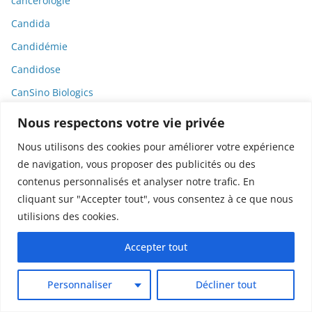
cancérologie
Candida
Candidémie
Candidose
CanSino Biologics
Capitalisme
Nous respectons votre vie privée
Capitole
Nous utilisons des cookies pour améliorer votre expérience
Cardiologie
de navigation, vous proposer des publicités ou des
contenus personnalisés et analyser notre trafic. En
Carte de presse
cliquant sur "Accepter tout", vous consentez à ce que nous
Cassava Science
utilisions des cookies.
Casuistique
Accepter tout
Catastrophe sanitaire
Catastrophes
Personnaliser
Décliner tout
CCIJP