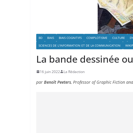
BD
BIAIS
BIAIS COGNITIFS
COMPLOTISME
CULTURE
D
SCIENCES DE L'INFORMATION ET DE LA COMMUNICATION
WIKI
La bande dessinée ou
16 juin 2022
La Rédaction
par
Benoît Peeters
, Professor of Graphic Fiction an