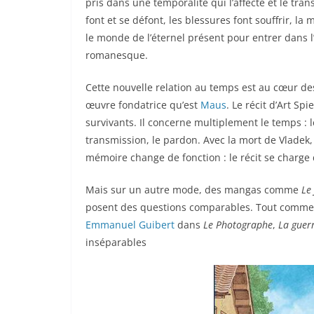
pris dans une temporalité qui l’affecte et le tr
font et se défont, les blessures font souffrir, l
le monde de l’éternel présent pour entrer dans l’
romanesque.
Cette nouvelle relation au temps est au cœur 
œuvre fondatrice qu’est
Maus
. Le récit d’Art S
survivants. Il concerne multiplement le temps : les 
transmission, le pardon. Avec la mort de Vladek,
mémoire change de fonction : le récit se charge
Mais sur un autre mode, des mangas comme
Le
posent des questions comparables. Tout comme l
Emmanuel Guibert
dans
Le Photographe
,
La guerr
inséparables