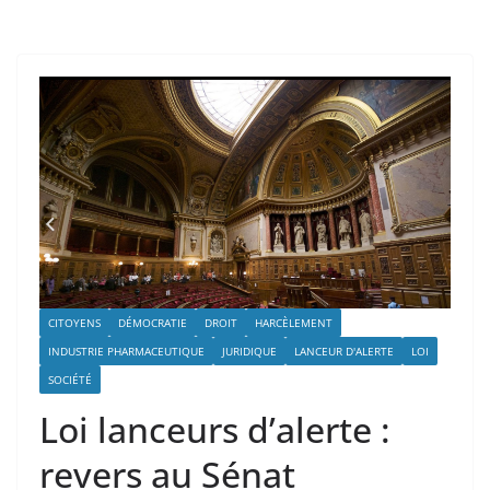
CITOYENS
DÉMOCRATIE
DROIT
HARCÈLEMENT
INDUSTRIE PHARMACEUTIQUE
JURIDIQUE
LANCEUR D'ALERTE
LOI
SOCIÉTÉ
Loi lanceurs d’alerte :
revers au Sénat