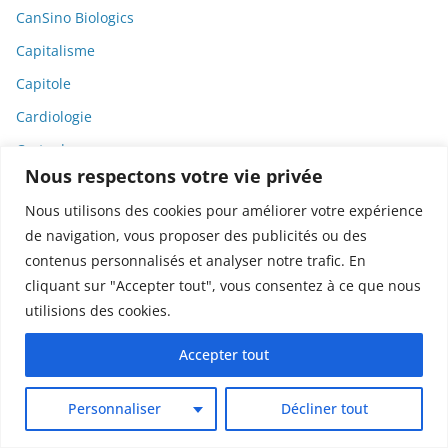
CanSino Biologics
Capitalisme
Capitole
Cardiologie
Carte de presse
Nous respectons votre vie privée
Cassava Science
Nous utilisons des cookies pour améliorer votre expérience
Casuistique
de navigation, vous proposer des publicités ou des
Catastrophe sanitaire
contenus personnalisés et analyser notre trafic. En
Catastrophes
cliquant sur "Accepter tout", vous consentez à ce que nous
utilisions des cookies.
CCIJP
CDJM
Accepter tout
Céline Dion
Personnaliser
Décliner tout
Cellules
Cellules cérébrales