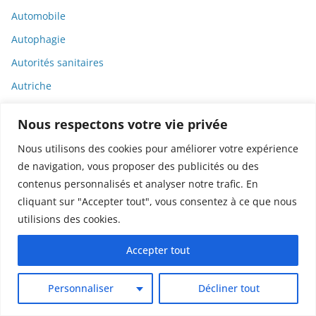
Automobile
Autophagie
Autorités sanitaires
Autriche
Avatar
Nous respectons votre vie privée
Axiété
Nous utilisons des cookies pour améliorer votre expérience
Bactéries
de navigation, vous proposer des publicités ou des
Bamlanivimab
contenus personnalisés et analyser notre trafic. En
cliquant sur "Accepter tout", vous consentez à ce que nous
Bandes dessinées
utilisions des cookies.
Banque
Banque de France
Accepter tout
BD
Personnaliser
Décliner tout
Biais