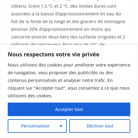
côtiers). Entre 1,5 °C et 2 °C, des limites dures sont
associées à la baisse d’approvisionnement en eau du
fait de la fonte de la neige et des glaciers de montagne
(environ 20% d’approvisionnement en moins qui
concerne environ deux tiers des surfaces irriguées et 2
milliards de personnes). Pour plus de 2°C, de
nombreuses cultures vivrières seraient en difficulté,
Nous respectons votre vie privée
notamment dans les régions tropicales (conditions
Nous utilisons des cookies pour améliorer votre expérience
nouvelles de chaleur et de pluviométrie, sans
de navigation, vous proposer des publicités ou des
analogue).
contenus personnalisés et analyser notre trafic. En
Les flux financiers sont insuffisants pour l’adaptation,
cliquant sur "Accepter tout", vous consentez à ce que nous
notamment pour les personnes et régions dans les
utilisions des cookies.
contextes hautement vulnérables. L’augmentation des
pertes et dommages et les difficultés à tenir les
Accepter tout
promesses d’accompagnement financier exacerbent les
tensions entre pays, notamment dans le cadre des
Personnaliser
Décliner tout
négociations internationales sur le climat (justice
climatique). Pour garder une marge de manœuvre et