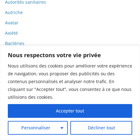
Autorités sanitaires
Autriche
Avatar
Axiété
Bactéries
Bamlanivimab
Nous respectons votre vie privée
Bandes dessinées
Nous utilisons des cookies pour améliorer votre expérience
de navigation, vous proposer des publicités ou des
Banque
contenus personnalisés et analyser notre trafic. En
Banque de France
cliquant sur "Accepter tout", vous consentez à ce que nous
BD
utilisions des cookies.
Biais
Accepter tout
Biais cognitifs
Bibliographie
Personnaliser
Décliner tout
Biélorussie