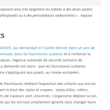
exposent ainsi très largement les enfants à des doses parfois
allergisants ou à des perturbateurs endocriniens.
« , expose
ts
l’ANSES, qui demandait le 7 juillet dernier dans un avis de
reuses dans les fournitures scolaires
et à renforcer la
alyses, l’Agence nationale de sécurité sanitaire de
re : que les fournitures scolaires
lus vite la réglementation protectrice s’appliquant aux jouets, au niveau européen.
de fournitures révélant l’exposition des enfants aux encres
 le bout des stylos et crayons : stylos-billes, rollers,
yons de couleurs sont concernés. L’organisme déplore la non
nts qui les ont tout simplement ignorés sans changer leurs