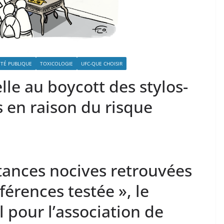
TÉ PUBLIQUE
TOXICOLOGIE
UFC-QUE CHOISIR
le au boycott des stylos-
s en raison du risque
tances nocives retrouvées
éférences testée », le
l pour l’association de