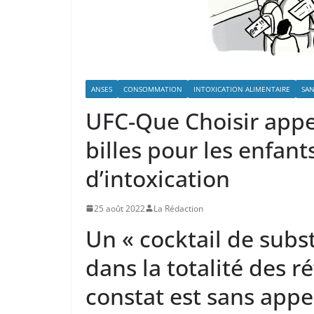
ANSES
CONSOMMATION
INTOXICATION ALIMENTAIRE
SAN
UFC-Que Choisir appel
billes pour les enfant
d’intoxication￼
25 août 2022
La Rédaction
Un « cocktail de subs
dans la totalité des r
constat est sans appe