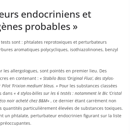
eurs endocriniens et
gènes probables »
tests sont : phtalates reprotoxiques et perturbateurs
bures aromatiques polycycliques, isothiazolinones, benzyl
 les allergologues, sont pointés en premier lieu. Des
produits et marques sont évoqués pour leurs encres en contenant :
« Stabilo Boss ‘Original Fluo’, des stylos-
ler Pilot ‘Frixion medium’ bleus. »
Pour les substances classées
es dans
« 4 stylos-billes sur les 6 testés : notamment le Bic ‘Cristal
k éco noir acheté chez B&M
« , ce dernier étant carrément non
es quantités particulièrement élevées de substances toxiques.
t un phtalate, perturbateur endocrinien figurant sur la liste
 préoccupantes.