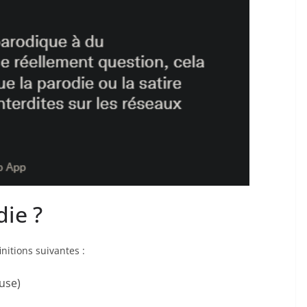
die ?
nitions suivantes :
use)