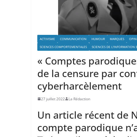
ACTIVISME
COMMUNICATION
HUMOUR
MARQUES
OPIN
SCIENCES COMPORTEMENTALES
SCIENCES DE L'INFORMATION
« Comptes parodiques
de la censure par con
cyberharcèlement
27 juillet 2022
La Rédaction
Un article récent de
compte parodique n’a