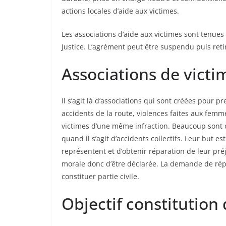
actions locales d’aide aux victimes.
Les associations d’aide aux victimes sont tenues 
Justice. L’agrément peut être suspendu puis ret
Associations de victi
Il s’agit là d’associations qui sont créées pour
accidents de la route, violences faites aux femmes, racisme, etc.), ou d’accidents 
victimes d’une même infraction. Beaucoup sont co
quand il s’agit d’accidents collectifs. Leur but est essentiellement de défendre les intérêts des victimes qu’elles
représentent et d’obtenir réparation de leur préj
morale donc d’être déclarée. La demande de répa
constituer partie civile.
Objectif constitution 