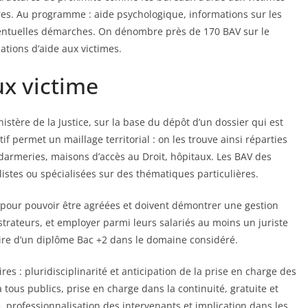
ires. Au programme : aide psychologique, informations sur les
entuelles démarches. On dénombre près de 170 BAV sur le
iations d’aide aux victimes.
ux victime
inistère de la Justice, sur la base du dépôt d’un dossier qui est
f permet un maillage territorial : on les trouve ainsi réparties
darmeries, maisons d’accès au Droit, hôpitaux. Les BAV des
listes ou spécialisées sur des thématiques particulières.
n pour pouvoir être agréées et doivent démontrer une gestion
trateurs, et employer parmi leurs salariés au moins un juriste
aire d’un diplôme Bac +2 dans le domaine considéré.
s : pluridisciplinarité et anticipation de la prise en charge des
 à tous publics, prise en charge dans la continuité, gratuite et
, professionnalisation des intervenants et implication dans les