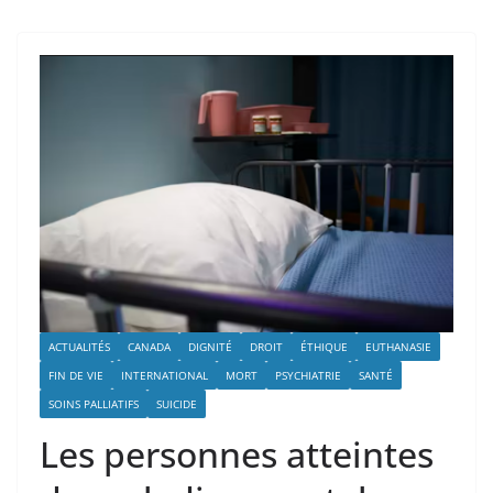
ACTUALITÉS
CANADA
DIGNITÉ
DROIT
ÉTHIQUE
EUTHANASIE
FIN DE VIE
INTERNATIONAL
MORT
PSYCHIATRIE
SANTÉ
SOINS PALLIATIFS
SUICIDE
Les personnes atteintes