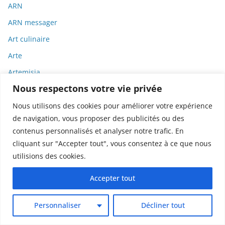
ARN
ARN messager
Art culinaire
Arte
Artemisia
Nous respectons votre vie privée
Arts
Arts textiles
Nous utilisons des cookies pour améliorer votre expérience
de navigation, vous proposer des publicités ou des
ASCO
contenus personnalisés et analyser notre trafic. En
Asie
cliquant sur "Accepter tout", vous consentez à ce que nous
Assemblée Nationale
utilisions des cookies.
Associations
Accepter tout
Astéroïdes
Astronautes
Personnaliser
Décliner tout
Astronomie