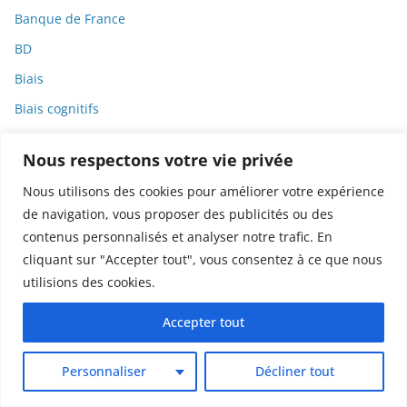
Banque de France
BD
Biais
Biais cognitifs
Bibliographie
Nous respectons votre vie privée
Biélorussie
Nous utilisons des cookies pour améliorer votre expérience
Bien-être
de navigation, vous proposer des publicités ou des
Bien-être animal
contenus personnalisés et analyser notre trafic. En
Big bang
cliquant sur "Accepter tout", vous consentez à ce que nous
utilisions des cookies.
Bio
Biochimie
Accepter tout
Biodiversité
Personnaliser
Décliner tout
Biodynamie