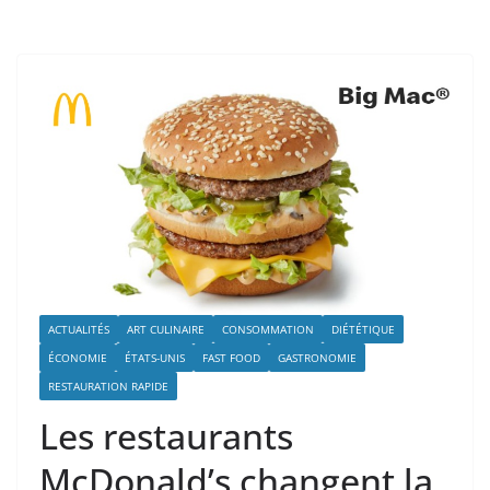
ACTUALITÉS
ART CULINAIRE
CONSOMMATION
DIÉTÉTIQUE
ÉCONOMIE
ÉTATS-UNIS
FAST FOOD
GASTRONOMIE
RESTAURATION RAPIDE
Les restaurants
McDonald’s changent la