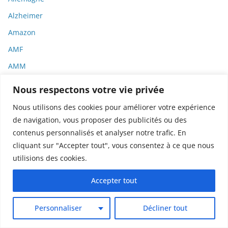
Alzheimer
Amazon
AMF
AMM
Analyse
Nous respectons votre vie privée
ANFR
Nous utilisons des cookies pour améliorer votre expérience
Animaux
de navigation, vous proposer des publicités ou des
contenus personnalisés et analyser notre trafic. En
Anosmie
cliquant sur "Accepter tout", vous consentez à ce que nous
anses
utilisions des cookies.
ANSM
Accepter tout
Anthroposophie
Anti-matière
Personnaliser
Décliner tout
Antibiorésistance