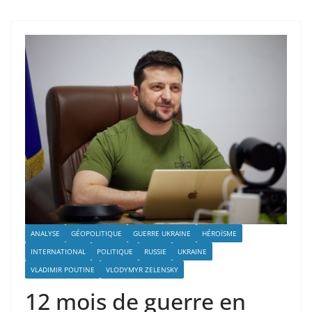
ANALYSE
GÉOPOLITIQUE
GUERRE UKRAINE
HÉROÏSME
INTERNATIONAL
POLITIQUE
RUSSIE
UKRAINE
VLADIMIR POUTINE
VLODYMYR ZELENSKY
12 mois de guerre en