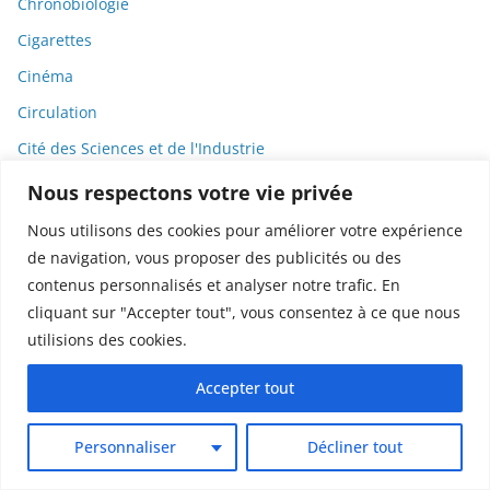
Chronobiologie
Cigarettes
Cinéma
Circulation
Cité des Sciences et de l'Industrie
Citizen4Science
Nous respectons votre vie privée
Citoyenneté
Nous utilisons des cookies pour améliorer votre expérience
Citoyens
de navigation, vous proposer des publicités ou des
contenus personnalisés et analyser notre trafic. En
Clanisme
cliquant sur "Accepter tout", vous consentez à ce que nous
Climat
utilisions des cookies.
Climatoscepticisme
Accepter tout
CNRS
Code de la santé publique
Personnaliser
Décliner tout
Code du travail