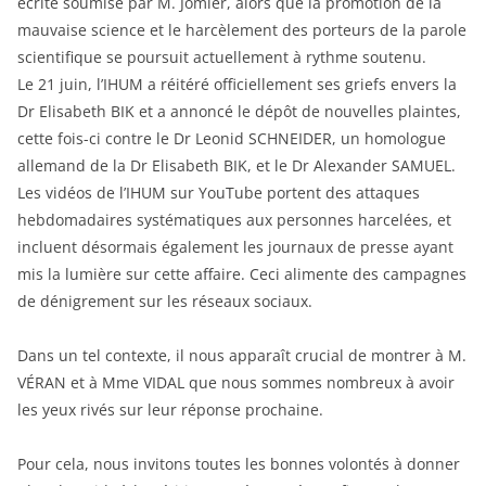
écrite soumise par M. Jomier, alors que la promotion de la
mauvaise science et le harcèlement des porteurs de la parole
scientifique se poursuit actuellement à rythme soutenu.
Le 21 juin, l’IHUM a réitéré officiellement ses griefs envers la
Dr Elisabeth BIK et a annoncé le dépôt de nouvelles plaintes,
cette fois-ci contre le Dr Leonid SCHNEIDER, un homologue
allemand de la Dr Elisabeth BIK, et le Dr Alexander SAMUEL.
Les vidéos de l’IHUM sur YouTube portent des attaques
hebdomadaires systématiques aux personnes harcelées, et
incluent désormais également les journaux de presse ayant
mis la lumière sur cette affaire. Ceci alimente des campagnes
de dénigrement sur les réseaux sociaux.
Dans un tel contexte, il nous apparaît crucial de montrer à M.
VÉRAN et à Mme VIDAL que nous sommes nombreux à avoir
les yeux rivés sur leur réponse prochaine.
Pour cela, nous invitons toutes les bonnes volontés à donner