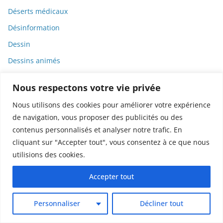
Déserts médicaux
Désinformation
Dessin
Dessins animés
Déterminisme
Nous respectons votre vie privée
Detox
Nous utilisons des cookies pour améliorer votre expérience
Dette
de navigation, vous proposer des publicités ou des
Dette immunitaire
contenus personnalisés et analyser notre trafic. En
cliquant sur "Accepter tout", vous consentez à ce que nous
Deux-roues
utilisions des cookies.
DGCCRF
Diabète
Accepter tout
Diagnostic
Personnaliser
Décliner tout
Didier Raoult