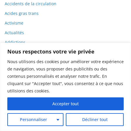
Accidents de la circulation
Acides gras trans
Activisme
Actualités
Addictions
Nous respectons votre vie privée
ADN
Nous utilisons des cookies pour améliorer votre expérience
aducanumab
de navigation, vous proposer des publicités ou des
Adulhem
contenus personnalisés et analyser notre trafic. En
Aérospatial
cliquant sur "Accepter tout", vous consentez à ce que nous
Affaires Publiques
utilisions des cookies.
Affaires Réglementaires
Accepter tout
Afrique
Personnaliser
Décliner tout
Afrobeat
Agnès Buzyn