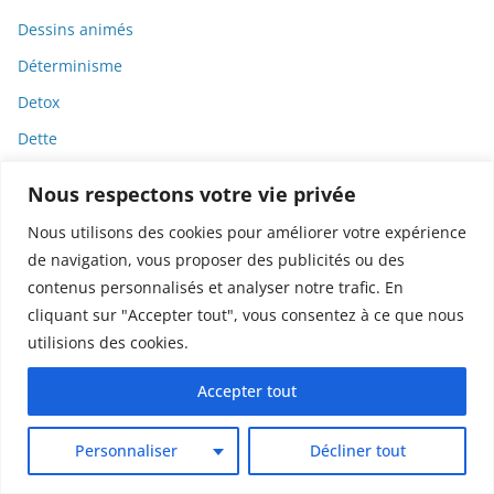
Dessins animés
Déterminisme
Detox
Dette
Dette immunitaire
Nous respectons votre vie privée
Deux-roues
Nous utilisons des cookies pour améliorer votre expérience
DGCCRF
de navigation, vous proposer des publicités ou des
Diabète
contenus personnalisés et analyser notre trafic. En
cliquant sur "Accepter tout", vous consentez à ce que nous
Diagnostic
utilisions des cookies.
Didier Raoult
Accepter tout
Diététique
Diffamation
Personnaliser
Décliner tout
Dignité