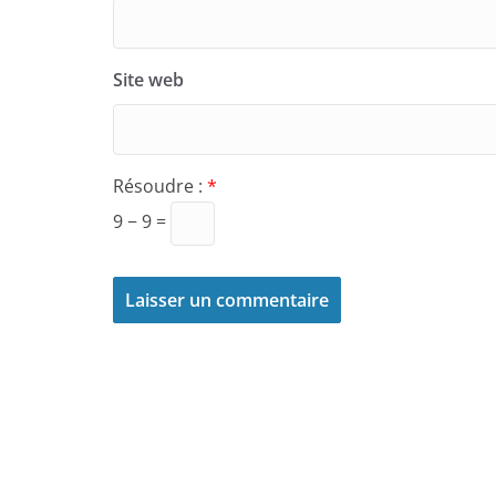
Site web
Résoudre :
*
9 − 9 =