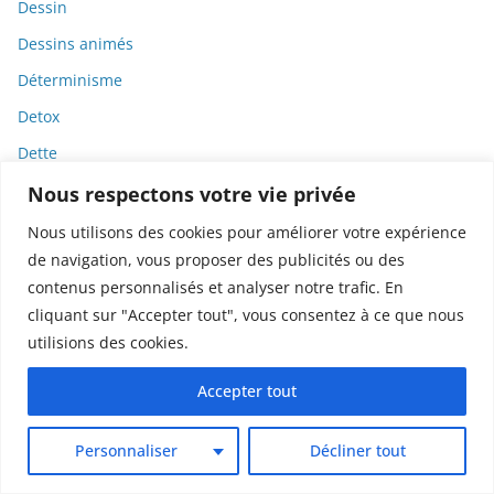
Dessin
Dessins animés
Déterminisme
Detox
Dette
Dette immunitaire
Nous respectons votre vie privée
Deux-roues
Nous utilisons des cookies pour améliorer votre expérience
de navigation, vous proposer des publicités ou des
DGCCRF
contenus personnalisés et analyser notre trafic. En
Diabète
cliquant sur "Accepter tout", vous consentez à ce que nous
Diagnostic
utilisions des cookies.
Didier Raoult
Accepter tout
Diététique
Diffamation
Personnaliser
Décliner tout
Dignité