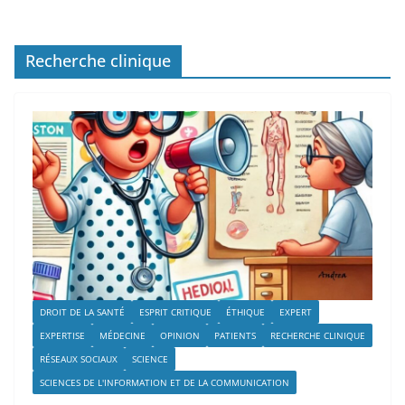
Recherche clinique
DROIT DE LA SANTÉ
ESPRIT CRITIQUE
ÉTHIQUE
EXPERT
EXPERTISE
MÉDECINE
OPINION
PATIENTS
RECHERCHE CLINIQUE
RÉSEAUX SOCIAUX
SCIENCE
SCIENCES DE L'INFORMATION ET DE LA COMMUNICATION