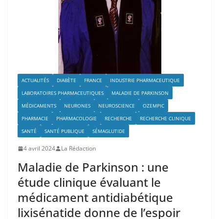
ACTUALITÉS
DIABÈTE
FRANCE
INDUSTRIE PHARMACEUTIQUE
LABORATOIRES PHARMACEUTIQUES
MALADIE DE PARKINSON
MÉDICAMENTS
NEURONES
NEUROSCIENCE
OZEMPIC
PHARMACIE
PHARMACOLOGIE
RECHERCHE
RECHERCHE CLINIQUE
SANTÉ
SANTÉ PUBLIQUE
SÉMAGLUTIDE
4 avril 2024
La Rédaction
Maladie de Parkinson : une
étude clinique évaluant le
médicament antidiabétique
lixisénatide donne de l’espoir