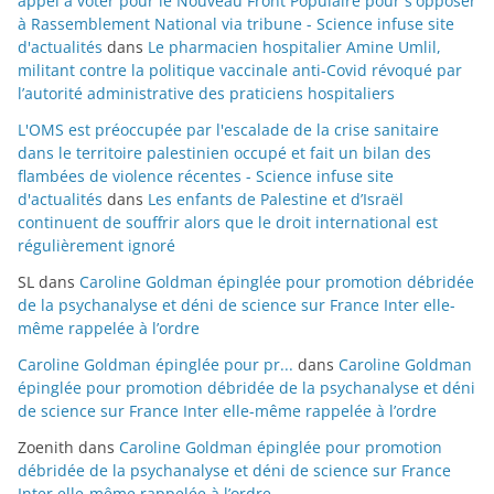
appel à voter pour le Nouveau Front Populaire pour s'opposer
à Rassemblement National via tribune - Science infuse site
d'actualités
dans
Le pharmacien hospitalier Amine Umlil,
militant contre la politique vaccinale anti-Covid révoqué par
l’autorité administrative des praticiens hospitaliers
L'OMS est préoccupée par l'escalade de la crise sanitaire
dans le territoire palestinien occupé et fait un bilan des
flambées de violence récentes - Science infuse site
d'actualités
dans
Les enfants de Palestine et d’Israël
continuent de souffrir alors que le droit international est
régulièrement ignoré
SL
dans
Caroline Goldman épinglée pour promotion débridée
de la psychanalyse et déni de science sur France Inter elle-
même rappelée à l’ordre
Caroline Goldman épinglée pour pr...
dans
Caroline Goldman
épinglée pour promotion débridée de la psychanalyse et déni
de science sur France Inter elle-même rappelée à l’ordre
Zoenith
dans
Caroline Goldman épinglée pour promotion
débridée de la psychanalyse et déni de science sur France
Inter elle-même rappelée à l’ordre