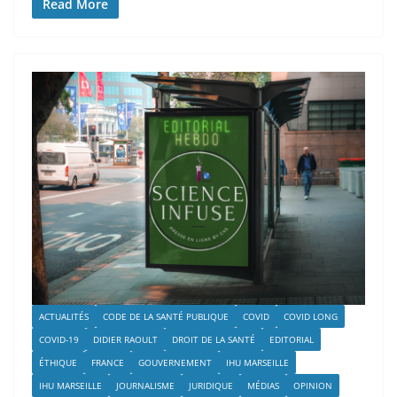
Read More
ACTUALITÉS
CODE DE LA SANTÉ PUBLIQUE
COVID
COVID LONG
COVID-19
DIDIER RAOULT
DROIT DE LA SANTÉ
EDITORIAL
ÉTHIQUE
FRANCE
GOUVERNEMENT
IHU MARSEILLE
IHU MARSEILLE
JOURNALISME
JURIDIQUE
MÉDIAS
OPINION