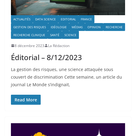
ACTUALITÉS
DATA SCIENCE
EDITORIAL
FRANCE
GESTION DES RISQUES
IDÉOLOGIE
MÉDIAS
OPINION
RECHERCHE
RECHERCHE CLINIQUE
SANTÉ
SCIENCE
8 décembre 2023
La Rédaction
Éditorial – 8/12/2023
La gestion des risques, une science attaquée sous
couvert de discrimination Cette semaine, un article du
journal Le Monde s’indignait,
Read More