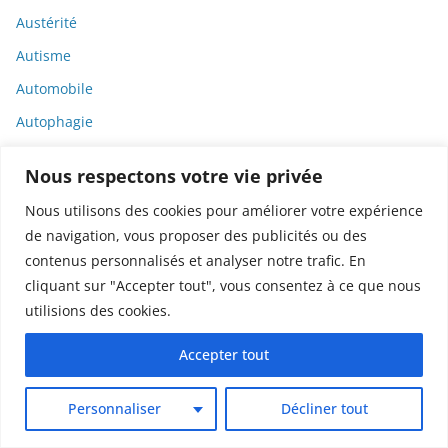
Austérité
Autisme
Automobile
Autophagie
Autorités sanitaires
Nous respectons votre vie privée
Autriche
Nous utilisons des cookies pour améliorer votre expérience
Avatar
de navigation, vous proposer des publicités ou des
Axiété
contenus personnalisés et analyser notre trafic. En
cliquant sur "Accepter tout", vous consentez à ce que nous
Bactéries
utilisions des cookies.
Bamlanivimab
Bandes dessinées
Accepter tout
Banque
Personnaliser
Décliner tout
Banque de France