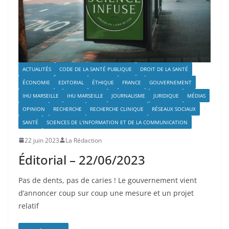
ACTUALITÉS
CODE DE LA SANTÉ PUBLIQUE
DROIT DE LA SANTÉ
ÉCONOMIE
EDITORIAL
ÉTHIQUE
FRANCE
GOUVERNEMENT
IHU MARSEILLE
IHU MARSEILLE
JOURNALISME
JURIDIQUE
MÉDIAS
OPINION
RECHERCHE
RECHERCHE CLINIQUE
RÉSEAUX SOCIAUX
SANTÉ
SCIENCES DE L'INFORMATION ET DE LA COMMUNICATION
22 juin 2023
La Rédaction
Éditorial – 22/06/2023
Pas de dents, pas de caries ! Le gouvernement vient
d’annoncer coup sur coup une mesure et un projet
relatif