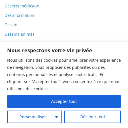
Déserts médicaux
Désinformation
Dessin
Dessins animés
Déterminisme
Nous respectons votre vie privée
Detox
Nous utilisons des cookies pour améliorer votre expérience
Dette
de navigation, vous proposer des publicités ou des
Dette immunitaire
contenus personnalisés et analyser notre trafic. En
Deux-roues
cliquant sur "Accepter tout", vous consentez à ce que nous
utilisions des cookies.
DGCCRF
Diabète
Accepter tout
Diagnostic
Personnaliser
Décliner tout
Didier Raoult