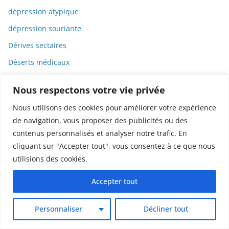
dépression atypique
dépression souriante
Dérives sectaires
Déserts médicaux
Désinformation
Nous respectons votre vie privée
Dessin
Nous utilisons des cookies pour améliorer votre expérience
Dessins animés
de navigation, vous proposer des publicités ou des
Déterminisme
contenus personnalisés et analyser notre trafic. En
cliquant sur "Accepter tout", vous consentez à ce que nous
Detox
utilisions des cookies.
Dette
Dette immunitaire
Accepter tout
Deux-roues
Personnaliser
Décliner tout
DGCCRF