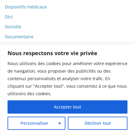
Dispositifs médicaux
Dlct
Doctolib
Documentaire
DODGE
Nous respectons votre vie privée
Donald Trump
Nous utilisons des cookies pour améliorer votre expérience
Dons
de navigation, vous proposer des publicités ou des
Doxxing
contenus personnalisés et analyser notre trafic. En
cliquant sur "Accepter tout", vous consentez à ce que nous
Droit
utilisions des cookies.
Droit de la consommation
Droit de la presse
Accepter tout
Droit de la santé
Personnaliser
Décliner tout
Droit du travail