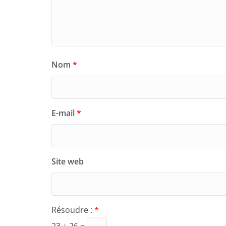
Nom
*
E-mail
*
Site web
Résoudre :
*
23 + 26 =