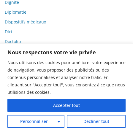
Dignité
Diplomatie
Dispositifs médicaux
Dlct
Doctolib
Documentaire
Nous respectons votre vie privée
DODGE
Nous utilisons des cookies pour améliorer votre expérience
de navigation, vous proposer des publicités ou des
Donald Trump
contenus personnalisés et analyser notre trafic. En
Dons
cliquant sur "Accepter tout", vous consentez à ce que nous
Doxxing
utilisions des cookies.
Droit
Accepter tout
Droit de la consommation
Droit de la presse
Personnaliser
Décliner tout
Droit de la santé