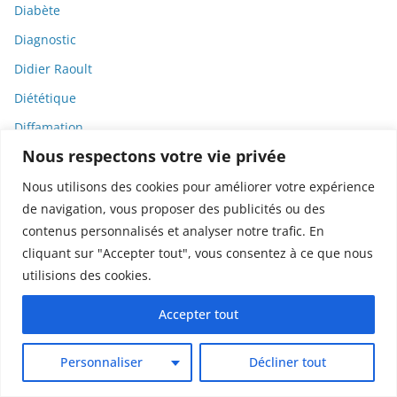
Diabète
Diagnostic
Didier Raoult
Diététique
Diffamation
Nous respectons votre vie privée
Dignité
Diplomatie
Nous utilisons des cookies pour améliorer votre expérience
de navigation, vous proposer des publicités ou des
Dispositifs médicaux
contenus personnalisés et analyser notre trafic. En
Dlct
cliquant sur "Accepter tout", vous consentez à ce que nous
Doctolib
utilisions des cookies.
Documentaire
Accepter tout
DODGE
Donald Trump
Personnaliser
Décliner tout
Dons