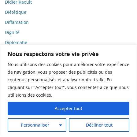
Didier Raoult
Diététique
Diffamation
Dignité
Diplomatie
Dispositifs médicaux
Nous respectons votre vie privée
Dlct
Nous utilisons des cookies pour améliorer votre expérience
de navigation, vous proposer des publicités ou des
Doctolib
contenus personnalisés et analyser notre trafic. En
Documentaire
cliquant sur "Accepter tout", vous consentez à ce que nous
DODGE
utilisions des cookies.
Donald Trump
Accepter tout
Dons
Doxxing
Personnaliser
Décliner tout
Droit