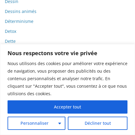
Dessin
Dessins animés
Déterminisme
Detox
Dette
Dette immunitaire
Nous respectons votre vie privée
Deux-roues
Nous utilisons des cookies pour améliorer votre expérience
de navigation, vous proposer des publicités ou des
DGCCRF
contenus personnalisés et analyser notre trafic. En
Diabète
cliquant sur "Accepter tout", vous consentez à ce que nous
Diagnostic
utilisions des cookies.
Didier Raoult
Accepter tout
Diététique
Diffamation
Personnaliser
Décliner tout
Dignité