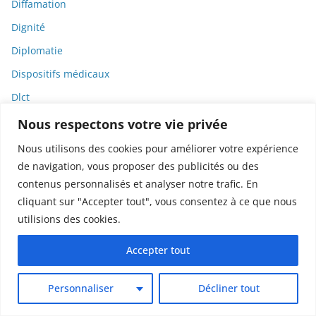
Diffamation
Dignité
Diplomatie
Dispositifs médicaux
Dlct
Doctolib
Nous respectons votre vie privée
Documentaire
Nous utilisons des cookies pour améliorer votre expérience
de navigation, vous proposer des publicités ou des
DODGE
contenus personnalisés et analyser notre trafic. En
Donald Trump
cliquant sur "Accepter tout", vous consentez à ce que nous
Dons
utilisions des cookies.
Doxxing
Accepter tout
Droit
Droit de la consommation
Personnaliser
Décliner tout
Droit de la presse