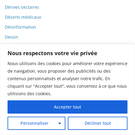
Dérives sectaires
Déserts médicaux
Désinformation
Dessin
Dessins animés
Nous respectons votre vie privée
Déterminisme
Nous utilisons des cookies pour améliorer votre expérience
Detox
de navigation, vous proposer des publicités ou des
Dette
contenus personnalisés et analyser notre trafic. En
cliquant sur "Accepter tout", vous consentez à ce que nous
Dette immunitaire
utilisions des cookies.
Deux-roues
DGCCRF
Accepter tout
Diabète
Personnaliser
Décliner tout
Diagnostic