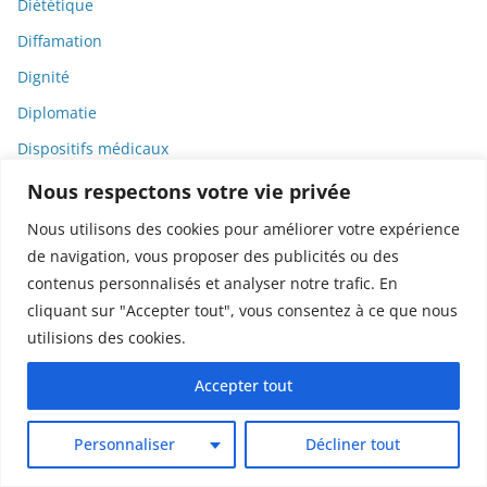
Diététique
Diffamation
Dignité
Diplomatie
Dispositifs médicaux
Dlct
Nous respectons votre vie privée
Doctolib
Nous utilisons des cookies pour améliorer votre expérience
de navigation, vous proposer des publicités ou des
Documentaire
contenus personnalisés et analyser notre trafic. En
DODGE
cliquant sur "Accepter tout", vous consentez à ce que nous
Donald Trump
utilisions des cookies.
Dons
Accepter tout
Doxxing
Droit
Personnaliser
Décliner tout
Droit de la consommation