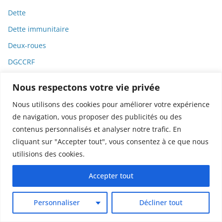
Dette
Dette immunitaire
Deux-roues
DGCCRF
Diabète
Nous respectons votre vie privée
Diagnostic
Nous utilisons des cookies pour améliorer votre expérience
Didier Raoult
de navigation, vous proposer des publicités ou des
Diététique
contenus personnalisés et analyser notre trafic. En
cliquant sur "Accepter tout", vous consentez à ce que nous
Diffamation
utilisions des cookies.
Dignité
Accepter tout
Diplomatie
Dispositifs médicaux
Personnaliser
Décliner tout
Dlct